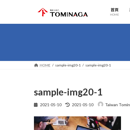
コ
ナ
首頁
ン
ビ
HOME
テ
ゲ
ン
ー
ツ
シ
へ
ョ
ス
ン
キ
に
ッ
移
HOME
sample-img20-1
sample-img20-1
プ
動
sample-img20-1
最
2021-05-10
2021-05-10
Taiwan Tomin
終
更
新
日