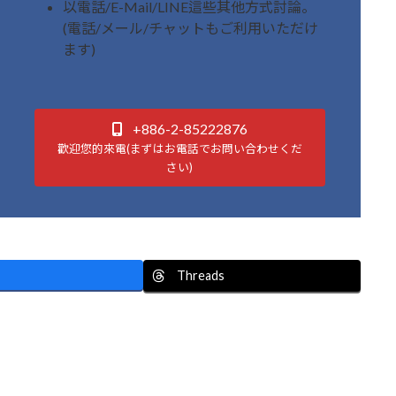
以電話/E-Mail/LINE這些其他方式討論。
(電話/メール/チャットもご利用いただけ
ます)
+886-2-85222876
歡迎您的來電(まずはお電話でお問い合わせくだ
さい)
Threads