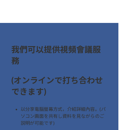
我們可以提供視頻會議服
務
(オンラインで打ち合わせ
できます)
以分享電腦螢幕方式，介紹詳細內容。(パ
ソコン画面を共有し資料を見ながらのご
説明が可能です)